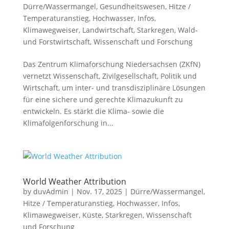
Dürre/Wassermangel
,
Gesundheitswesen
,
Hitze /
Temperaturanstieg
,
Hochwasser
,
Infos
,
Klimawegweiser
,
Landwirtschaft
,
Starkregen
,
Wald-
und Forstwirtschaft
,
Wissenschaft und Forschung
Das Zentrum Klimaforschung Niedersachsen (ZKfN)
vernetzt Wissenschaft, Zivilgesellschaft, Politik und
Wirtschaft, um inter- und transdisziplinäre Lösungen
für eine sichere und gerechte Klimazukunft zu
entwickeln. Es stärkt die Klima- sowie die
Klimafolgenforschung in...
World Weather Attribution
by
duvAdmin
|
Nov. 17, 2025
|
Dürre/Wassermangel
,
Hitze / Temperaturanstieg
,
Hochwasser
,
Infos
,
Klimawegweiser
,
Küste
,
Starkregen
,
Wissenschaft
und Forschung