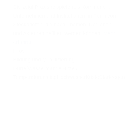
Sie zeigt Praxisbeispiele aus Kommunen,
Unternehmen und Institutionen, in Form von
Steckbriefen, die nach Themen, Regionen
und Akteuren gefiltert werden können.
Mehr
erfahren
Infos
Bildung und Qualifizierung
Dürre/Wassermangel
Hitze /
Temperaturanstieg
Hochwasser
Küste
Starkregen