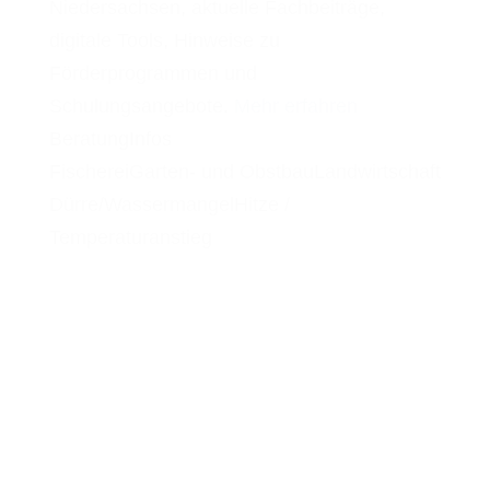
Niedersachsen, aktuelle Fachbeiträge,
digitale Tools, Hinweise zu
Förderprogrammen und
Schulungsangebote.
Mehr erfahren
Beratung
Infos
Fischerei
Garten- und Obstbau
Landwirtschaft
Dürre/Wassermangel
Hitze /
Temperaturanstieg