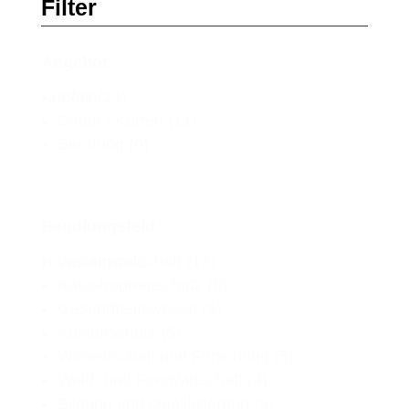
Filter
Angebot
Infos
(14)
Angebot
Daten / Karten
(11)
Beratung
(6)
Handlungsfeld
Wasserwirtschaft
(12)
Handlungsfeld
Katastrophenschutz
(6)
Gesundheitswesen
(5)
Küstenschutz
(5)
Wissenschaft und Forschung
(5)
Wald- und Forstwirtschaft
(4)
Bildung und Qualifizierung
(3)