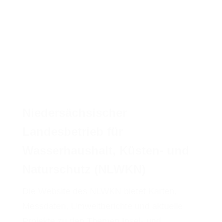
Niedersächsischer
Landesbetrieb für
Wasserhaushalt, Küsten- und
Naturschutz (NLWKN)
Die Website des NLWKN bietet Karten,
Messdaten, Umweltberichte und aktuelle
Projekte zu den Themen Insel- und