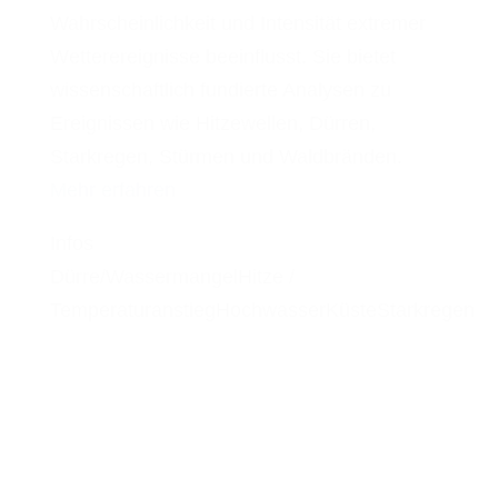
Wahrscheinlichkeit und Intensität extremer
Wetterereignisse beeinflusst. Sie bietet
wissenschaftlich fundierte Analysen zu
Ereignissen wie Hitzewellen, Dürren,
Starkregen, Stürmen und Waldbränden.
Mehr erfahren
Infos
Dürre/Wassermangel
Hitze /
Temperaturanstieg
Hochwasser
Küste
Starkregen