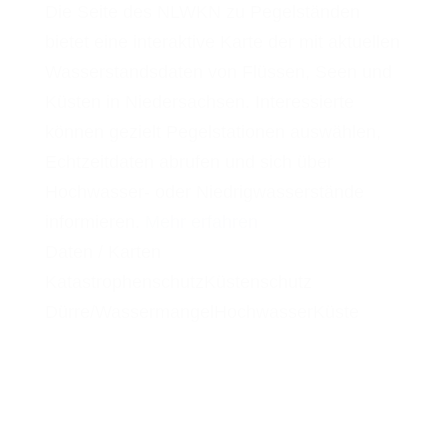
Die Seite des NLWKN zu Pegelständen
bietet eine interaktive Karte der mit aktuellen
Wasserstandsdaten von Flüssen, Seen und
Küsten in Niedersachsen. Interessierte
können gezielt Pegelstationen auswählen,
Echtzeitdaten abrufen und sich über
Hochwasser- oder Niedrigwasserstände
informieren.
Mehr erfahren
Daten / Karten
Katastrophenschutz
Küstenschutz
Dürre/Wassermangel
Hochwasser
Küste