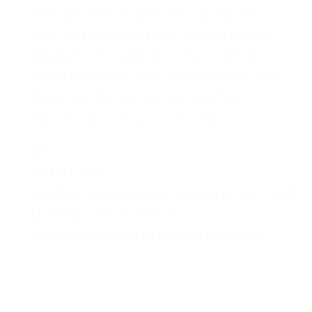
inter- und transdisziplinäre Lösungen für
eine sichere und gerechte Klimazukunft zu
entwickeln. Es stärkt die Klima- sowie die
Klimafolgenforschung in Niedersachsen und
fördert den Wissenstransfer zwischen
Forschung und Praxis.
Mehr erfahren
Infos
Bildung und
Qualifizierung
Gesundheitswesen
Landwirtschaft
Dürre/Wassermangel
Hitze /
Temperaturanstieg
Hochwasser
Starkregen