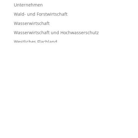
Unternehmen
Wald- und Forstwirtschaft
Wasserwirtschaft
Wasserwirtschaft und Hochwasserschutz
Westliches Flachland
Wissenschaft und Forschung
Meta
Anmelden
Eintrags-Feed
Kommentar-Feed
WordPress.org