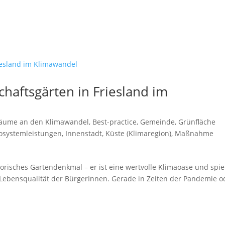
chaftsgärten in Friesland im
äume an den Klimawandel
,
Best-practice
,
Gemeinde
,
Grünfläche
kosystemleistungen
,
Innenstadt
,
Küste (Klimaregion)
,
Maßnahme
storisches Gartendenkmal – er ist eine wertvolle Klimaoase und spie
e Lebensqualität der BürgerInnen. Gerade in Zeiten der Pandemie o