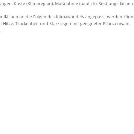
tungen
,
Küste (Klimaregion)
,
Maßnahme (baulich)
,
Siedlungsflächen
Grünflächen an die Folgen des Klimawandels angepasst werden kön
an Hitze, Trockenheit und Starkregen mit geeigneter Pflanzenwahl,
..