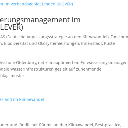
sserungsmanagement im
LEVER)
AS (Deutsche Anpassungsstrategie an den Klimawandel)
,
Forschu
n, Biodiversität und Ökosystemleistungen
,
Innenstadt
,
Küste
Hochschule Oldenburg mit klimaoptimiertem Entwässerungsmanage
ionale Wasserinfrastrukturen gezielt auf zunehmende
hlagsmuster...
aner und ländlicher Räume an den Klimawandel
,
Best-practice
,